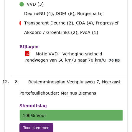
VVD (3)
voor
DeurneNU (4), DOE! (6), Burgerpartij
Transparant Deurne (2), CDA (4), Progressief
tegen
Akkoord / GroenLinks (2), PvdA (1)
Bijlagen
Motie VVD - Verhoging snelheid
randwegen van 50 km/u naar 70 km/u
76 KB
8
Bestemmingsplan Veenpluisweg 7, Neerkant
Portefeuillehouder: Marinus Biemans
Stemuitslag
100% Voor
Toon stemmen