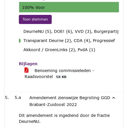
100% Voor
Toon stemmen
DeurneNU (5), DOE! (6), VVD (3), Burgerpartij
Transparant Deurne (2), CDA (4), Progressief
voor
Akkoord / GroenLinks (2), PvdA (1)
Bijlagen
Benoeming commissieleden -
Raadsvoorstel
58 KB
5.a
Amendement zienswijze Begroting GGD
Brabant-Zuidoost 2022
Dit amendement is ingediend door de fractie
DeurneNU.