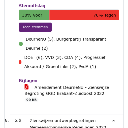
Stemuitslag
30% Voor
70% Tegen
Toon stemmen
DeurneNU (5), Burgerpartij Transparant
voor
Deurne (2)
DOE! (6), VVD (3), CDA (4), Progressief
tegen
Akkoord / GroenLinks (2), PvdA (1)
Bijlagen
Amendement DeurneNU - Zienswijze
Begroting GGD Brabant-Zuidoost 2022
90 KB
5.b
Zienswijzen ontwerpbegrotingen
Gemeenschappelijke Regelingen 2022