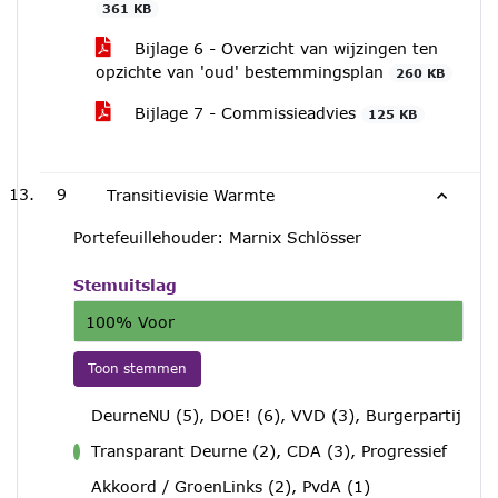
361 KB
Bijlage 6 - Overzicht van wijzingen ten
opzichte van 'oud' bestemmingsplan
260 KB
Bijlage 7 - Commissieadvies
125 KB
9
Transitievisie Warmte
Portefeuillehouder: Marnix Schlösser
Stemuitslag
100% Voor
Toon stemmen
DeurneNU (5), DOE! (6), VVD (3), Burgerpartij
Transparant Deurne (2), CDA (3), Progressief
voor
Akkoord / GroenLinks (2), PvdA (1)