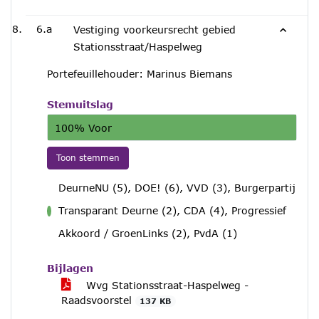
6.a
Vestiging voorkeursrecht gebied
Stationsstraat/Haspelweg
Portefeuillehouder: Marinus Biemans
Stemuitslag
100% Voor
Toon stemmen
DeurneNU (5), DOE! (6), VVD (3), Burgerpartij
Transparant Deurne (2), CDA (4), Progressief
voor
Akkoord / GroenLinks (2), PvdA (1)
Bijlagen
Wvg Stationsstraat-Haspelweg -
Raadsvoorstel
137 KB