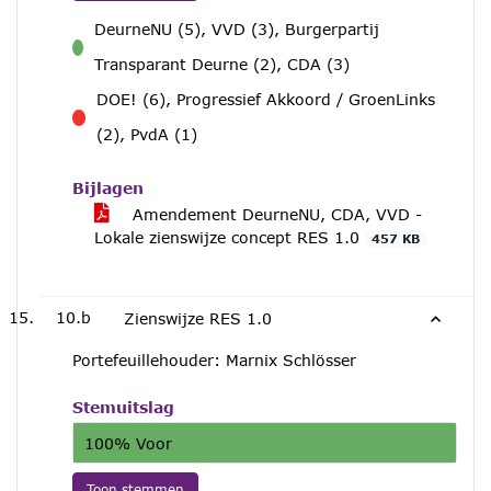
DeurneNU (5), VVD (3), Burgerpartij
voor
Transparant Deurne (2), CDA (3)
DOE! (6), Progressief Akkoord / GroenLinks
tegen
(2), PvdA (1)
Bijlagen
Amendement DeurneNU, CDA, VVD -
Lokale zienswijze concept RES 1.0
457 KB
10.b
Zienswijze RES 1.0
Portefeuillehouder: Marnix Schlösser
Stemuitslag
100% Voor
Toon stemmen