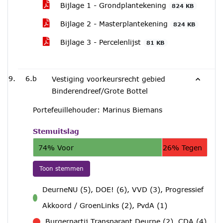
Bijlage 1 - Grondplantekening
824 KB
Bijlage 2 - Masterplantekening
824 KB
Bijlage 3 - Percelenlijst
81 KB
6.b
Vestiging voorkeursrecht gebied
Binderendreef/Grote Bottel
Portefeuillehouder: Marinus Biemans
Stemuitslag
74% Voor
26% Tegen
Toon stemmen
DeurneNU (5), DOE! (6), VVD (3), Progressief
voor
Akkoord / GroenLinks (2), PvdA (1)
Burgerpartij Transparant Deurne (2), CDA (4)