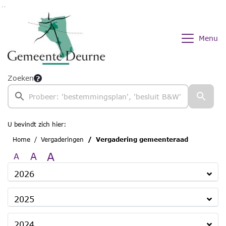
Ga naar de inhoud van deze pagina
Ga naar het zoeken
Ga naar het menu
Menu
Zoeken
U bevindt zich hier:
Home
Vergaderingen
Vergadering gemeenteraad
A
A
A
2026
2025
2024