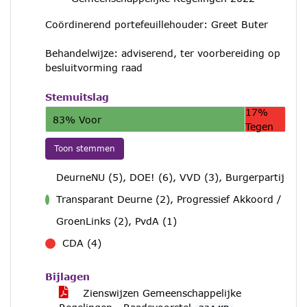
Coördinerend portefeuillehouder: Greet Buter
Behandelwijze: adviserend, ter voorbereiding op
besluitvorming raad
Stemuitslag
17%
83% Voor
Tegen
Toon stemmen
DeurneNU (5), DOE! (6), VVD (3), Burgerpartij
Transparant Deurne (2), Progressief Akkoord /
voor
GroenLinks (2), PvdA (1)
CDA (4)
tegen
Bijlagen
Zienswijzen Gemeenschappelijke