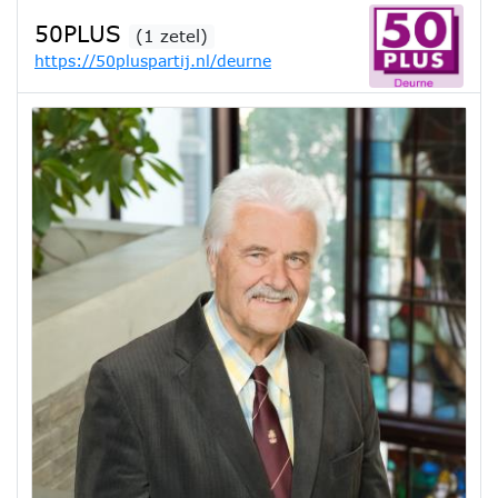
50PLUS
(1 zetel)
https://50pluspartij.nl/deurne