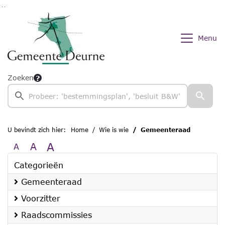
Ga naar de inhoud van deze pagina
Ga naar het zoeken
Ga naar het menu
Menu
Zoeken
U bevindt zich hier:
Home
Wie is wie
Gemeenteraad
A
A
A
Categorieën
Gemeenteraad
Voorzitter
Raadscommissies