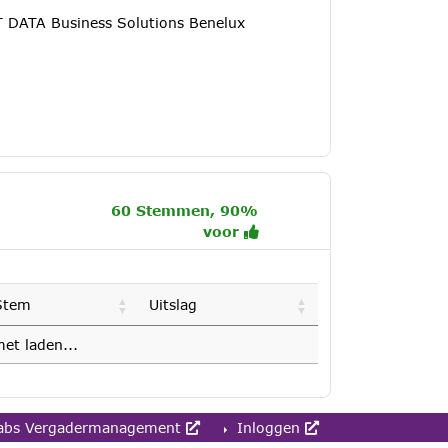
T DATA Business Solutions Benelux
60 Stemmen, 90%
voor
Stem
Uitslag
et laden...
abs Vergadermanagement
Inloggen