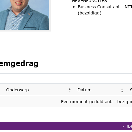
NEVENFUNCTIES
Business Consultant - NT
(bezoldigd)
emgedrag
Onderwerp
Datum
Een moment geduld aub - bezig m
iB