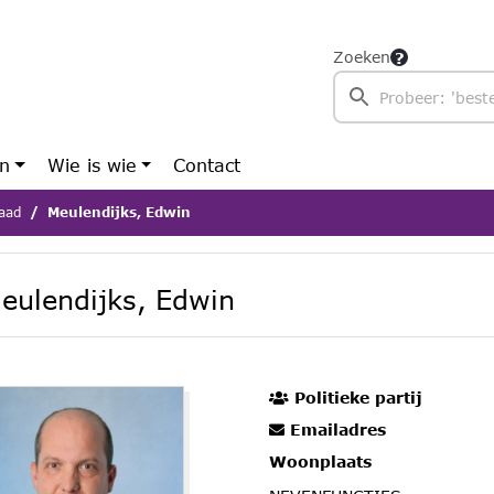
Zoeken
en
Wie is wie
Contact
aad
Meulendijks, Edwin
eulendijks, Edwin
Politieke partij
Emailadres
Woonplaats