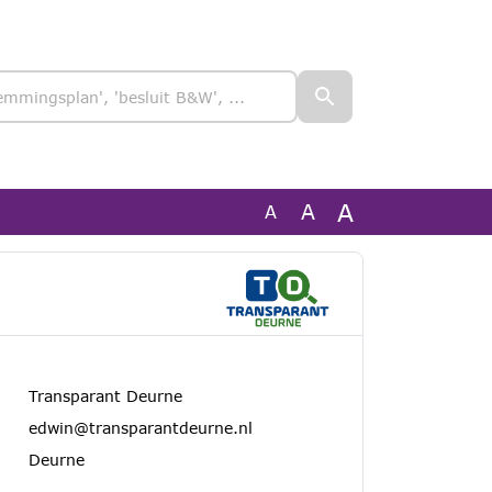
A
A
A
Transparant Deurne
edwin@transparantdeurne.nl
Deurne