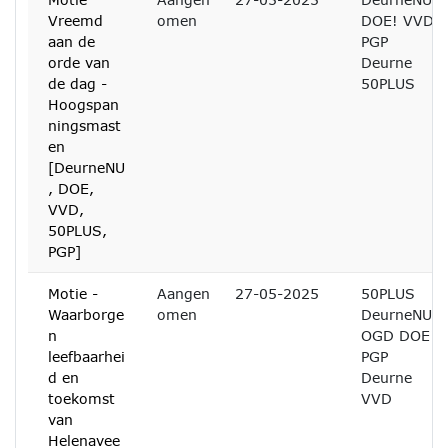
Vreemd
omen
DOE! VVD
aan de
PGP
orde van
Deurne
de dag -
50PLUS
Hoogspan
ningsmast
en
[DeurneNU
, DOE,
VVD,
50PLUS,
PGP]
Motie -
Aangen
27-05-2025
50PLUS
Waarborge
omen
DeurneNU
n
OGD DOE!
leefbaarhei
PGP
d en
Deurne
toekomst
VVD
van
Helenavee