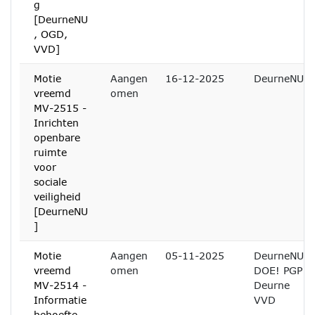
g
[DeurneNU
, OGD,
VVD]
Motie
Aangen
16-12-2025
DeurneNU
vreemd
omen
MV-2515 -
Inrichten
openbare
ruimte
voor
sociale
veiligheid
[DeurneNU
]
Motie
Aangen
05-11-2025
DeurneNU
vreemd
omen
DOE! PGP
MV-2514 -
Deurne
Informatie
VVD
behoefte