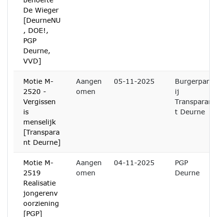
De Wieger
[DeurneNU
, DOE!,
PGP
Deurne,
VVD]
Motie M-
Aangen
05-11-2025
Burgerpart
2520 -
omen
ij
Vergissen
Transparan
is
t Deurne
menselijk
[Transpara
nt Deurne]
Motie M-
Aangen
04-11-2025
PGP
2519
omen
Deurne
Realisatie
jongerenv
oorziening
[PGP]