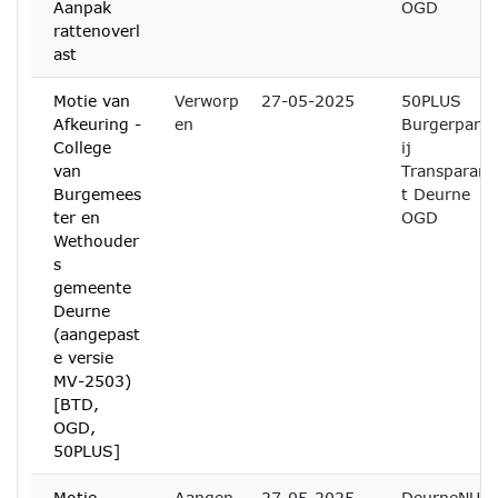
Aanpak
OGD
rattenoverl
ast
Motie van
Verworp
27-05-2025
50PLUS
Afkeuring -
en
Burgerpart
College
ij
van
Transparan
Burgemees
t Deurne
ter en
OGD
Wethouder
s
gemeente
Deurne
(aangepast
e versie
MV-2503)
[BTD,
OGD,
50PLUS]
Motie
Aangen
27-05-2025
DeurneNU