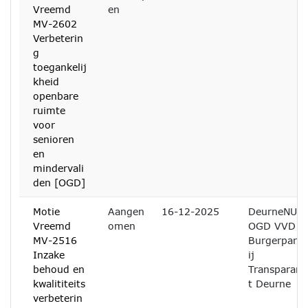
Vreemd
en
MV-2602
Verbeterin
g
toegankelij
kheid
openbare
ruimte
voor
senioren
en
mindervali
den [OGD]
Motie
Aangen
16-12-2025
DeurneNU
Vreemd
omen
OGD VVD
MV-2516
Burgerpart
Inzake
ij
behoud en
Transparan
kwalititeits
t Deurne
verbeterin