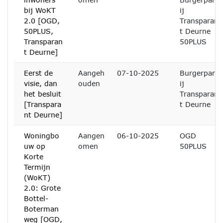
bij WoKT
ij
2.0 [OGD,
Transparan
50PLUS,
t Deurne
Transparan
50PLUS
t Deurne]
Eerst de
Aangeh
07-10-2025
Burgerpart
visie, dan
ouden
ij
het besluit
Transparan
[Transpara
t Deurne
nt Deurne]
Woningbo
Aangen
06-10-2025
OGD
uw op
omen
50PLUS
Korte
Termijn
(WoKT)
2.0: Grote
Bottel-
Boterman
weg [OGD,