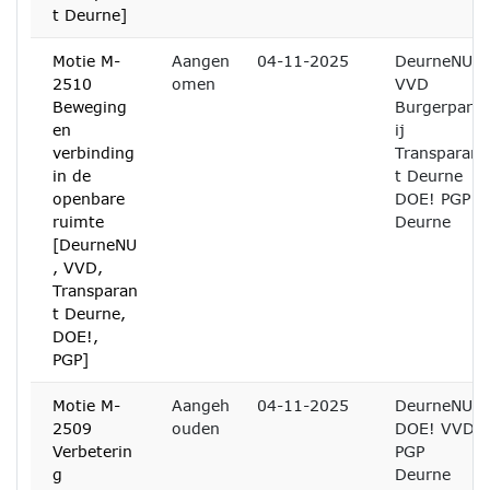
t Deurne]
Motie M-
Aangen
04-11-2025
DeurneNU
2510
omen
VVD
Beweging
Burgerpart
en
ij
verbinding
Transparan
in de
t Deurne
openbare
DOE! PGP
ruimte
Deurne
[DeurneNU
, VVD,
Transparan
t Deurne,
DOE!,
PGP]
Motie M-
Aangeh
04-11-2025
DeurneNU
2509
ouden
DOE! VVD
Verbeterin
PGP
g
Deurne