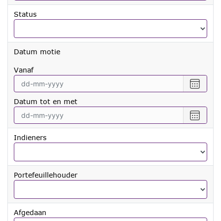
Status
Datum motie
vanaf
Selecte
een
Datum tot en met
datum
vanaf
Selecte
een
datum
Indieners
tot
en
met
Portefeuillehouder
Afgedaan