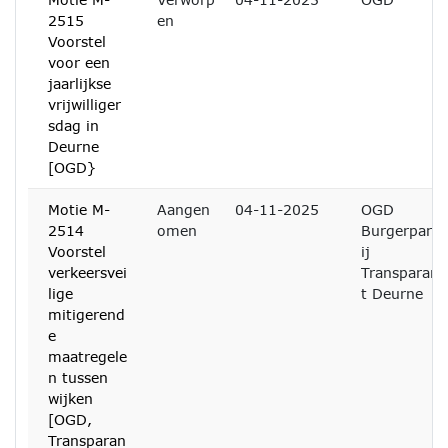
2515
en
Voorstel
voor een
jaarlijkse
vrijwilliger
sdag in
Deurne
[OGD}
Motie M-
Aangen
04-11-2025
OGD
2514
omen
Burgerpart
Voorstel
ij
verkeersvei
Transparan
lige
t Deurne
mitigerend
e
maatregele
n tussen
wijken
[OGD,
Transparan