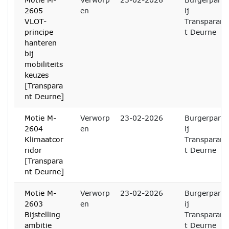
2605
en
ij
VLOT-
Transparan
principe
t Deurne
hanteren
bij
mobiliteits
keuzes
[Transpara
nt Deurne]
Motie M-
Verworp
23-02-2026
Burgerpart
2604
en
ij
Klimaatcor
Transparan
ridor
t Deurne
[Transpara
nt Deurne]
Motie M-
Verworp
23-02-2026
Burgerpart
2603
en
ij
Bijstelling
Transparan
ambitie
t Deurne