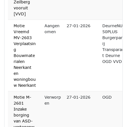
Zeilberg
vooruit
[VVD]
Motie
Aangen
27-01-2026
DeurneNU
Vreemd
omen
50PLUS
MV-2603
Burgerpart
Verplaatsin
ij
g
Transparan
Bouwmate
t Deurne
rialen
OGD VVD
Neerkant
en
woningbou
w Neerkant
Motie M-
Verworp
27-01-2026
OGD
2601
en
Inzake
borging
van ASD-
vertegenw