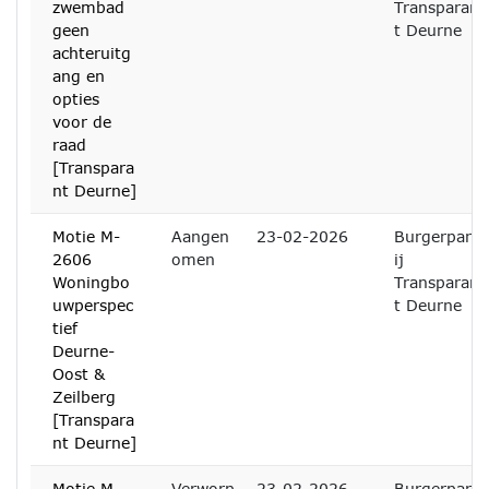
zwembad
Transparan
geen
t Deurne
achteruitg
ang en
opties
voor de
raad
[Transpara
nt Deurne]
Motie M-
Aangen
23-02-2026
Burgerpart
2606
omen
ij
Woningbo
Transparan
uwperspec
t Deurne
tief
Deurne-
Oost &
Zeilberg
[Transpara
nt Deurne]
Motie M-
Verworp
23-02-2026
Burgerpart