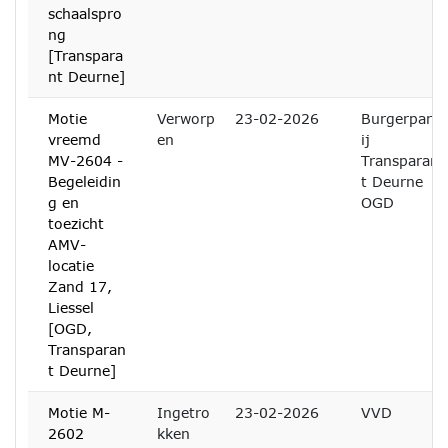
schaalspro
ng
[Transpara
nt Deurne]
Motie
Verworp
23-02-2026
Burgerpart
vreemd
en
ij
MV-2604 -
Transparan
Begeleidin
t Deurne
g en
OGD
toezicht
AMV-
locatie
Zand 17,
Liessel
[OGD,
Transparan
t Deurne]
Motie M-
Ingetro
23-02-2026
VVD
2602
kken