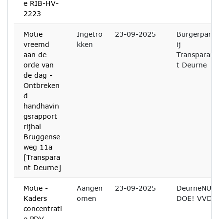
e RIB-HV-
2223
Motie
Ingetro
23-09-2025
Burgerpart
vreemd
kken
ij
aan de
Transparan
orde van
t Deurne
de dag -
Ontbreken
d
handhavin
gsrapport
rijhal
Bruggense
weg 11a
[Transpara
nt Deurne]
Motie -
Aangen
23-09-2025
DeurneNU
Kaders
omen
DOE! VVD
concentrati
e PDV