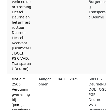
verkeersdo
Burgerpart
orstroming
ij
Liessel-
Transparan
Deurne en
t Deurne
fietsinfrast
ructuur
Deurne-
Liessel-
Neerkant
[DeurneNU
, DOE!,
PGP, VVD,
Transparan
t Deurne]
Motie M-
Aangen
04-11-2025
50PLUS
2506
omen
DeurneNU
Vergunnin
DOE! OGD
gverlening
PGP
bij
Deurne
'jaarlijks
VVD
terugkeren
Burgerpart