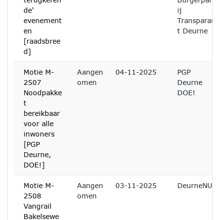
de'
ij
evenement
Transparan
en
t Deurne
[raadsbree
d]
Motie M-
Aangen
04-11-2025
PGP
2507
omen
Deurne
Noodpakke
DOE!
t
bereikbaar
voor alle
inwoners
[PGP
Deurne,
DOE!]
Motie M-
Aangen
03-11-2025
DeurneNU
2508
omen
Vangrail
Bakelsewe