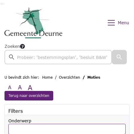
Ga naar de inhoud van deze pagina
Ga naar het zoeken
Ga naar het menu
Menu
Zoeken
U bevindt zich hier:
Home
Overzichten
Moties
A
A
A
Terug naar overzichten
Filters
Onderwerp