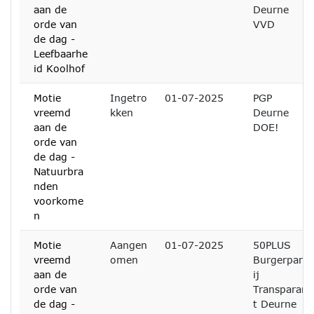
aan de
Deurne
orde van
VVD
de dag -
Leefbaarhe
id Koolhof
Motie
Ingetro
01-07-2025
PGP
vreemd
kken
Deurne
aan de
DOE!
orde van
de dag -
Natuurbra
nden
voorkome
n
Motie
Aangen
01-07-2025
50PLUS
vreemd
omen
Burgerpart
aan de
ij
orde van
Transparan
de dag -
t Deurne