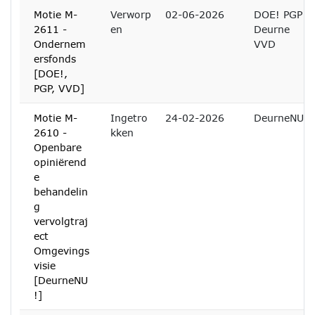
Motie M-
Verworp
02-06-2026
DOE! PGP
2611 -
en
Deurne
Ondernem
VVD
ersfonds
[DOE!,
PGP, VVD]
Motie M-
Ingetro
24-02-2026
DeurneNU
2610 -
kken
Openbare
opiniërend
e
behandelin
g
vervolgtraj
ect
Omgevings
visie
[DeurneNU
!]