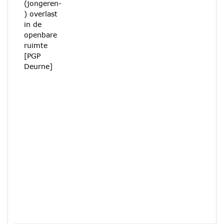
(jongeren-
) overlast
in de
openbare
ruimte
[PGP
Deurne]