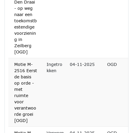
Den Draai
- op weg
naar een
toekomstb
estendige
voorzienin
g in
Zeilberg
[OGD]
Motie M-
Ingetro
04-11-2025
OGD
2516 Eerst
kken
de basis
op orde -
met
ruimte
voor
verantwoo
rde groei
[OGD]
Motie M-
Verworp
04-11-2025
OGD