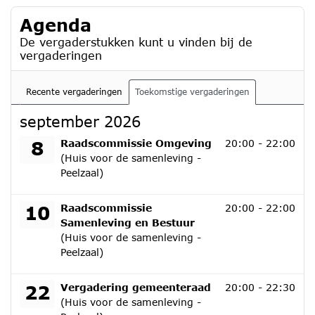
Agenda
De vergaderstukken kunt u vinden bij de
vergaderingen
Recente vergaderingen
Toekomstige vergaderingen
september 2026
dinsdag 8 september 2026
8
Raadscommissie Omgeving
20:00 - 22:00
(Huis voor de samenleving -
Peelzaal)
donderdag 10 september 2026
10
Raadscommissie
20:00 - 22:00
Samenleving en Bestuur
(Huis voor de samenleving -
Peelzaal)
dinsdag 22 september 2026
22
Vergadering gemeenteraad
20:00 - 22:30
(Huis voor de samenleving -