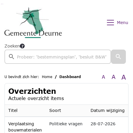
Ga naar de inhoud van deze pagina
Ga naar het zoeken
Ga naar het menu
Menu
Zoeken
A
A
A
U bevindt zich hier:
Home
Dashboard
Overzichten
Actuele overzicht items
Titel
Soort
Datum wijziging
Verplaatsing
Politieke vragen
28-07-2026
bouwmaterialen