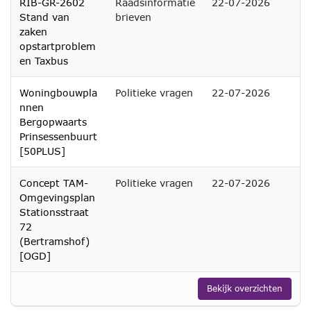
RIB-GR-2602
Raadsinformatie
22-07-2026
Stand van
brieven
zaken
opstartproblem
en Taxbus
Woningbouwpla
Politieke vragen
22-07-2026
nnen
Bergopwaarts
Prinsessenbuurt
[50PLUS]
Concept TAM-
Politieke vragen
22-07-2026
Omgevingsplan
Stationsstraat
72
(Bertramshof)
[OGD]
Bekijk overzichten