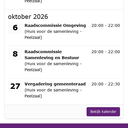
Peelzaal)
oktober 2026
dinsdag 6 oktober 2026
6
Raadscommissie Omgeving
20:00 - 22:00
(Huis voor de samenleving -
Peelzaal)
donderdag 8 oktober 2026
8
Raadscommissie
20:00 - 22:00
Samenleving en Bestuur
(Huis voor de samenleving -
Peelzaal)
dinsdag 27 oktober 2026
27
Vergadering gemeenteraad
20:00 - 22:30
(Huis voor de samenleving -
Peelzaal)
Bekijk kalender