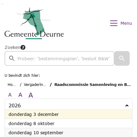
Ga naar de inhoud van deze pagina
Ga naar het zoeken
Ga naar het menu
Menu
Zoeken
U bevindt zich hier:
Home
Vergaderingen
Raadscommissie Samenleving en Bestuur
A
A
A
2026
2026
donderdag 3 december
2026
donderdag 8 oktober
2026
donderdag 10 september