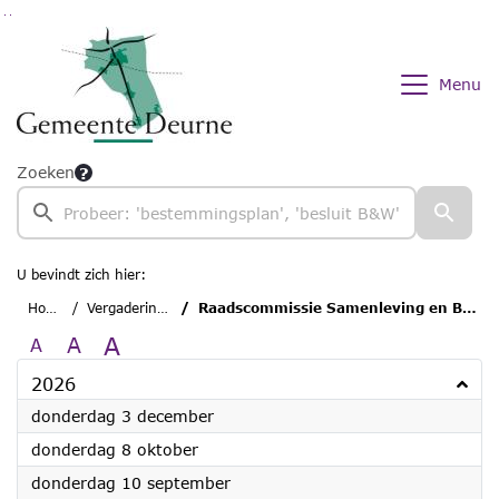
Ga naar de inhoud van deze pagina
Ga naar het zoeken
Ga naar het menu
Menu
Zoeken
U bevindt zich hier:
Home
Vergaderingen
Raadscommissie Samenleving en Bestuur
A
A
A
2026
2026
donderdag 3 december
2026
donderdag 8 oktober
2026
donderdag 10 september