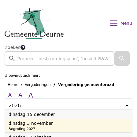
Ga naar de inhoud van deze pagina
Ga naar het zoeken
Ga naar het menu
Menu
Zoeken
U bevindt zich hier:
Home
Vergaderingen
Vergadering gemeenteraad
A
A
A
2026
2026
dinsdag 15 december
2026
dinsdag 3 november
Begroting 2027
2026