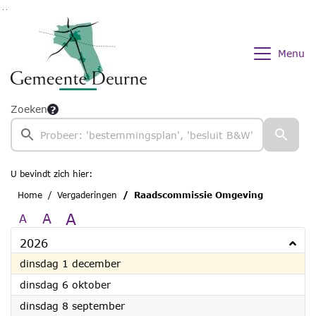
Ga naar de inhoud van deze pagina
Ga naar het zoeken
Ga naar het menu
Menu
Zoeken
U bevindt zich hier:
Home
Vergaderingen
Raadscommissie Omgeving
A
A
A
2026
2026
dinsdag 1 december
2026
dinsdag 6 oktober
2026
dinsdag 8 september