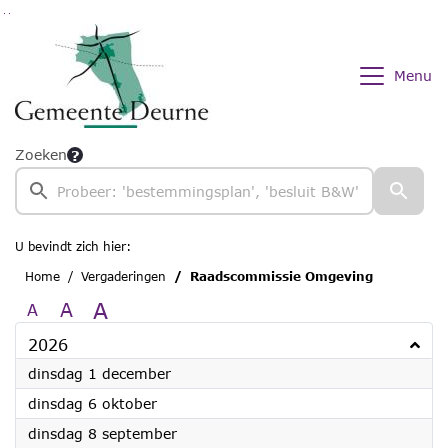
Ga naar de inhoud van deze pagina
Ga naar het zoeken
Ga naar het menu
Menu
Zoeken
U bevindt zich hier:
Home
Vergaderingen
Raadscommissie Omgeving
A
A
A
2026
2026
dinsdag 1 december
2026
dinsdag 6 oktober
2026
dinsdag 8 september