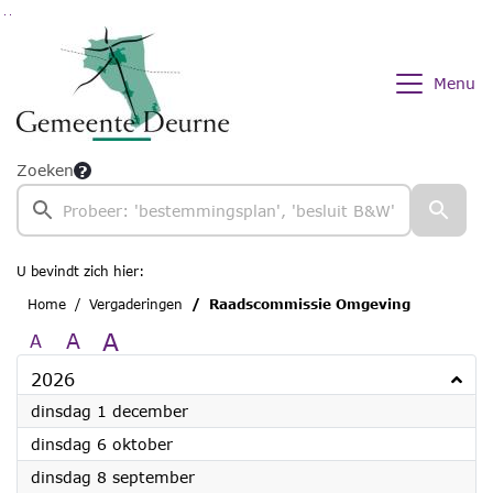
Ga naar de inhoud van deze pagina
Ga naar het zoeken
Ga naar het menu
Menu
Zoeken
U bevindt zich hier:
Home
Vergaderingen
Raadscommissie Omgeving
A
A
A
2026
2026
dinsdag 1 december
2026
dinsdag 6 oktober
2026
dinsdag 8 september