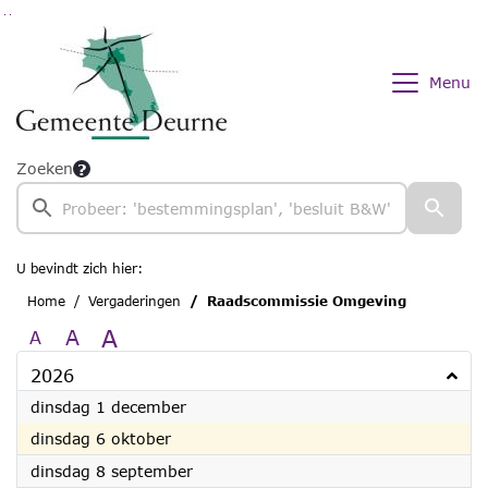
Ga naar de inhoud van deze pagina
Ga naar het zoeken
Ga naar het menu
Menu
Zoeken
U bevindt zich hier:
Home
Vergaderingen
Raadscommissie Omgeving
A
A
A
2026
2026
dinsdag 1 december
2026
dinsdag 6 oktober
2026
dinsdag 8 september