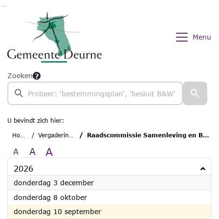
Ga naar de inhoud van deze pagina
Ga naar het zoeken
Ga naar het menu
Menu
Zoeken
U bevindt zich hier:
Home
Vergaderingen
Raadscommissie Samenleving en Bestuur
A
A
A
2026
2026
donderdag 3 december
2026
donderdag 8 oktober
2026
donderdag 10 september