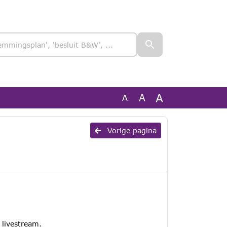
A
A
A
Vorige pagina
 livestream.