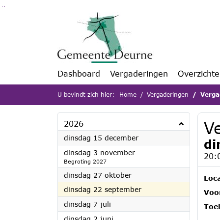
Ga naar de inhoud van deze pagina
Ga naar het zoeken
Ga naar het menu
Dashboard
Vergaderingen
Overzicht
U bevindt zich hier:
Home
Vergaderingen
Verga
V
2026
2026
dinsdag 15 december
di
2026
dinsdag 3 november
20:
Begroting 2027
2026
dinsdag 27 oktober
Loca
2026
dinsdag 22 september
Voor
2026
dinsdag 7 juli
Toel
2026
dinsdag 2 juni