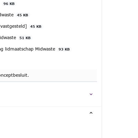
e
96 KB
idwaste
45 KB
[vastgesteld]
45 KB
Midwaste
51 KB
aag lidmaatschap Midwaste
93 KB
nceptbesluit.