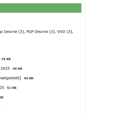
p Deurne (3), PGP Deurne (3), VVD (3),
78 KB
e 2025
48 KB
vastgesteld]
48 KB
025
51 KB
KB