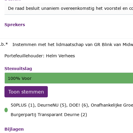
De raad besluit unaniem overeenkomstig het voorstel en co
Sprekers
.b.*
Instemmen met het lidmaatschap van GR Blink van Midw
Portefeuillehouder: Helm Verhees
Stemuitslag
100% Voor
Toon stemmen
50PLUS (1), DeurneNU (5), DOE! (6), Onafhankelijke Groe
voor
Burgerpartij Transparant Deurne (2)
Bijlagen