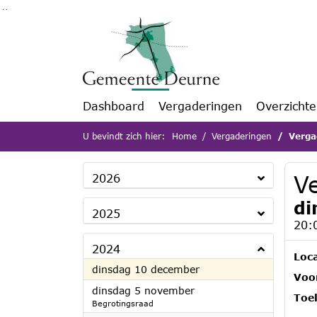
Ga naar de inhoud van deze pagina
Ga naar het zoeken
Ga naar het menu
Dashboard
Vergaderingen
Overzicht
U bevindt zich hier:
Home
Vergaderingen
Verga
V
2026
di
2025
20:
2024
Loca
2024
dinsdag 10 december
Voor
2024
dinsdag 5 november
Toel
Begrotingsraad