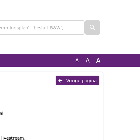
A
A
A
Vorige pagina
al
 livestream.