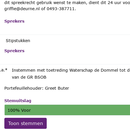
dit spreekrecht gebruik wenst te maken, dient dit 24 uur vo
griffie@deurne.nl of 0493-387711.
Sprekers
Stipstukken
Sprekers
.a.*
Instemmen met toetreding Waterschap de Dommel tot de
van de GR BSOB
Portefeuillehouder: Greet Buter
Stemuitslag
100% Voor
Toon stemmen