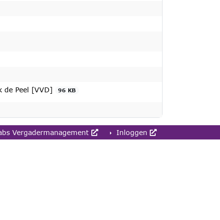
k de Peel [VVD]
96 KB
abs Vergadermanagement
Inloggen