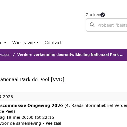
Zoeken
en
Wie is wie
Contact
 vragen
Verdere verkenning doorontwikkeling Nationaal Park de Peel [VVD]
ationaal Park de Peel [VVD]
5-2026
scommissie Omgeving 2026
(4. Raadsinformatiebrief Verde
de Peel)
dag 19 mei 20:00 tot 22:15
voor de samenleving - Peelzaal