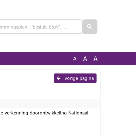
A
A
A
Vorige pagina
re verkenning doorontwikkeling Nationaal