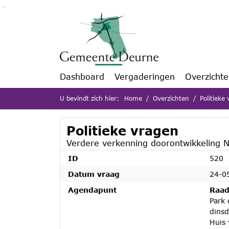
Ga naar de inhoud van deze pagina
Ga naar het zoeken
Ga naar het menu
Dashboard
Vergaderingen
Overzicht
U bevindt zich hier:
Home
Overzichten
Politieke
Politieke vragen
Verdere verkenning doorontwikkeling N
ID
520
Datum vraag
24-0
Agendapunt
Raad
Park 
dins
Huis 