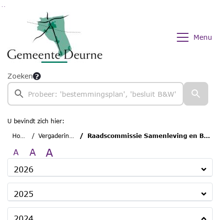
Ga naar de inhoud van deze pagina
Ga naar het zoeken
Ga naar het menu
Menu
Zoeken
U bevindt zich hier:
Home
Vergaderingen
Raadscommissie Samenleving en Bestuur
A
A
A
2026
2025
2024