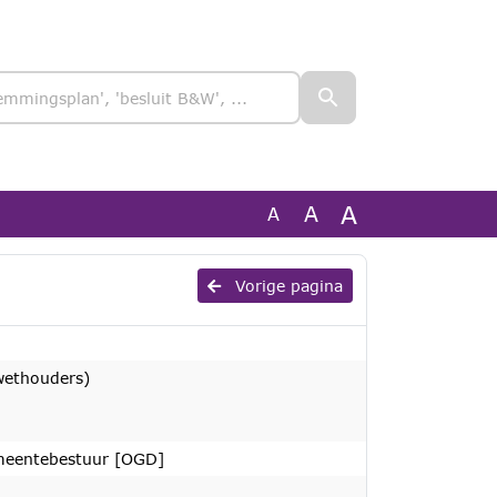
A
A
A
Vorige pagina
wethouders)
meentebestuur [OGD]