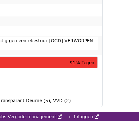
lmatig gemeentebestuur [OGD] VERWORPEN
91% Tegen
Transparant Deurne (5), VVD (2)
abs Vergadermanagement
Inloggen