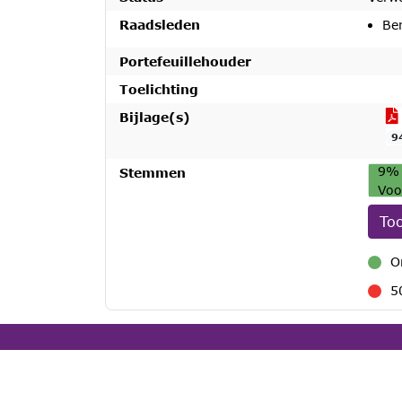
Raadsleden
Be
Portefeuillehouder
Toelichting
Bijlage(s)
9
9%
Stemmen
Voo
To
O
voor
5
tege