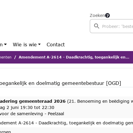
Zoeken
en
Wie is wie
Contact
enten
Amendement A-2614 - Daadkrachtig, toegankelijk en doelmatig gemeentebestuur [OGD]
oegankelijk en doelmatig gemeentebestuur [OGD]
adering gemeenteraad 2026
(21. Benoeming en beëdiging 
ag 2 juni 19:30 tot 22:30
voor de samenleving - Peelzaal
dement A-2614 - Daadkrachtig, toegankelijk en doelmatig ge
orpen