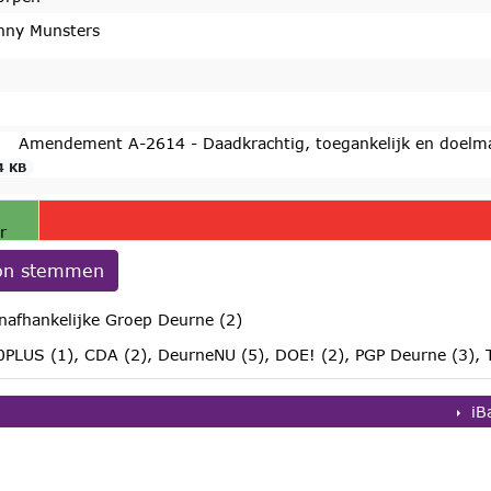
nny Munsters
Amendement A-2614 - Daadkrachtig, toegankelijk en doe
4 KB
r
on stemmen
nafhankelijke Groep Deurne (2)
0PLUS (1), CDA (2), DeurneNU (5), DOE! (2), PGP Deurne (3), 
n
iB