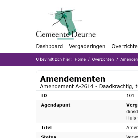
Ga naar de inhoud van deze pagina
Ga naar het zoeken
Ga naar het menu
Dashboard
Vergaderingen
Overzicht
U bevindt zich hier:
Home
Overzichten
Amendem
Amendementen
Amendement A-2614 - Daadkrachtig, t
ID
101
Agendapunt
Verg
dinsd
Huis 
Titel
Amen
Status
Verw