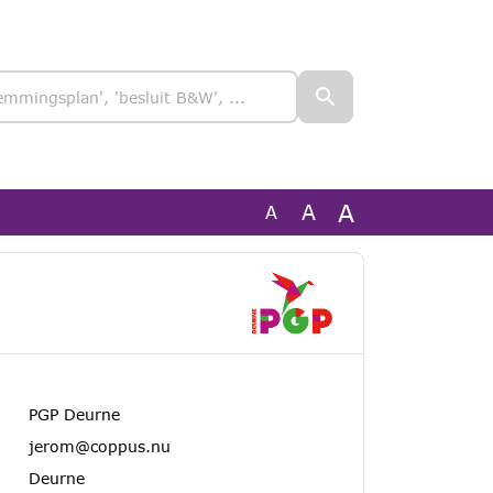
A
A
A
PGP Deurne
jerom@coppus.nu
Deurne