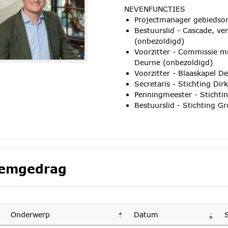
NEVENFUNCTIES
Projectmanager gebiedson
Bestuurslid - Cascade, ve
(onbezoldigd)
Voorzitter - Commissie mu
Deurne (onbezoldigd)
Voorzitter - Blaaskapel D
Secretaris - Stichting Di
Penningmeester - Stichti
Bestuurslid - Stichting 
emgedrag
Onderwerp
Datum