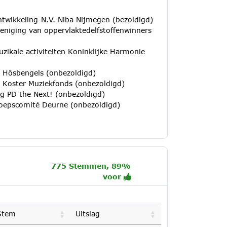
twikkeling-N.V. Niba Nijmegen (bezoldigd)
reniging van oppervlaktedelfstoffenwinners
zikale activiteiten Koninklijke Harmonie
e Hôsbengels (onbezoldigd)
rk Koster Muziekfonds (onbezoldigd)
ng PD the Next! (onbezoldigd)
Groepscomité Deurne (onbezoldigd)
775 Stemmen, 89%
voor
Stem
Uitslag