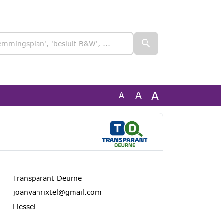
A
A
A
Transparant Deurne
joanvanrixtel@gmail.com
Liessel