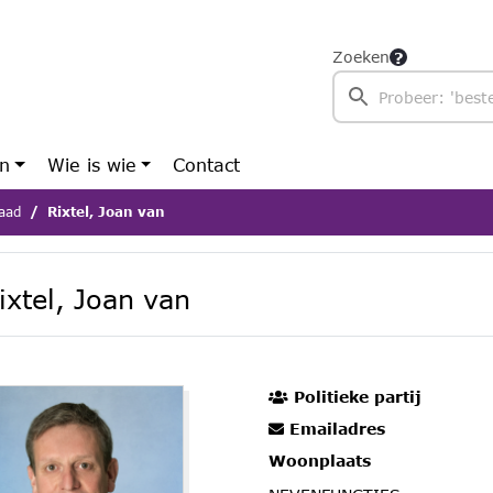
Zoeken
en
Wie is wie
Contact
aad
Rixtel, Joan van
ixtel, Joan van
Politieke partij
Emailadres
Woonplaats