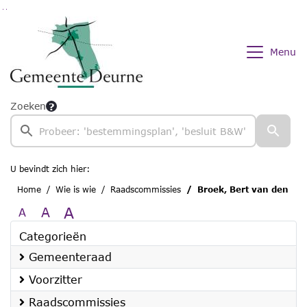
Ga naar de inhoud van deze pagina
Ga naar het zoeken
Ga naar het menu
Menu
Zoeken
U bevindt zich hier:
Home
Wie is wie
Raadscommissies
Broek, Bert van den
A
A
A
Categorieën
Gemeenteraad
Voorzitter
Raadscommissies