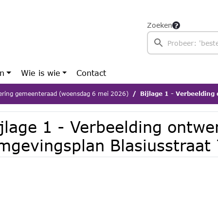
Zoeken
en
Wie is wie
Contact
ering gemeenteraad (woensdag 6 mei 2026)
Bijlage 1 - Verbeelding ontwerp T
ijlage 1 - Verbeelding ontw
mgevingsplan Blasiusstraat