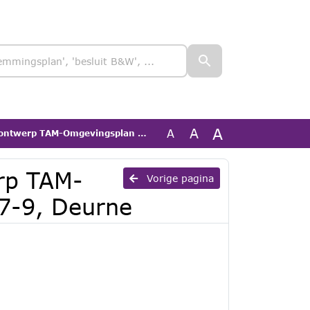
A
A
A
AM-Omgevingsplan Blasiusstraat 7-9, Deurne
erp TAM-
Vorige pagina
 7-9, Deurne