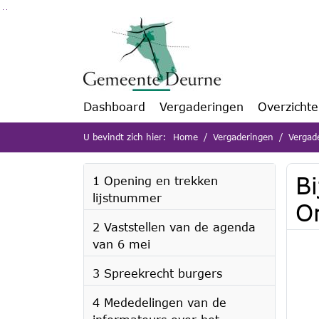
Ga naar de inhoud van deze pagina
Ga naar het zoeken
Ga naar het menu
Dashboard
Vergaderingen
Overzicht
U bevindt zich hier:
Home
Vergaderingen
Vergad
B
1 Opening en trekken
lijstnummer
O
2 Vaststellen van de agenda
van 6 mei
3 Spreekrecht burgers
4 Mededelingen van de