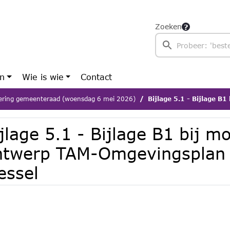
Zoeken
en
Wie is wie
Contact
ering gemeenteraad (woensdag 6 mei 2026)
Bijlage 5.1 - Bijlage B1 bij motiverin
jlage 5.1 - Bijlage B1 bij m
ntwerp TAM-Omgevingsplan 
essel