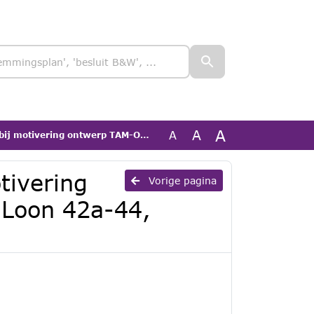
A
A
A
g ontwerp TAM-Omgevingsplan Loon 42a-44, Liessel
otivering
Vorige pagina
Loon 42a-44,