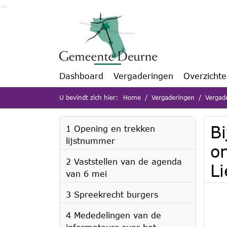
Ga naar de inhoud van deze pagina
Ga naar het zoeken
Ga naar het menu
Dashboard
Vergaderingen
Overzicht
U bevindt zich hier:
Home
Vergaderingen
Vergad
Bi
1 Opening en trekken
lijstnummer
o
2 Vaststellen van de agenda
Li
van 6 mei
3 Spreekrecht burgers
4 Mededelingen van de