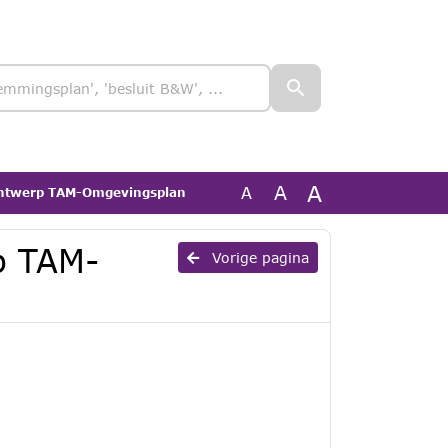
A
A
A
 ontwerp TAM-Omgevingsplan
rp TAM-
Vorige pagina