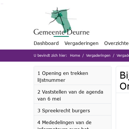
Ga naar de inhoud van deze pagina
Ga naar het zoeken
Ga naar het menu
Dashboard
Vergaderingen
Overzicht
U bevindt zich hier:
Home
Vergaderingen
Vergad
B
1 Opening en trekken
lijstnummer
O
2 Vaststellen van de agenda
van 6 mei
3 Spreekrecht burgers
4 Mededelingen van de