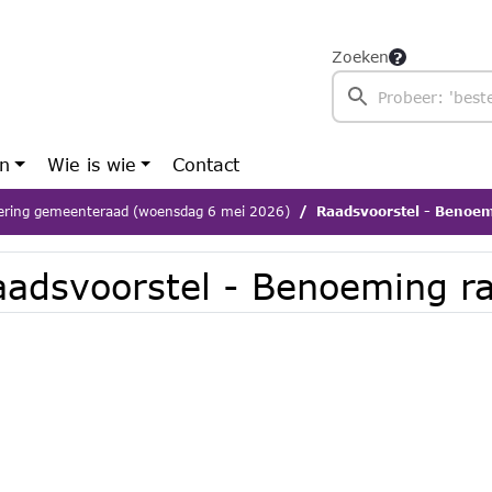
Zoeken
en
Wie is wie
Contact
ering gemeenteraad (woensdag 6 mei 2026)
Raadsvoorstel - Benoem
aadsvoorstel - Benoeming ra