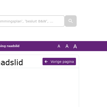
A
A
A
ing raadslid
adslid
Vorige pagina