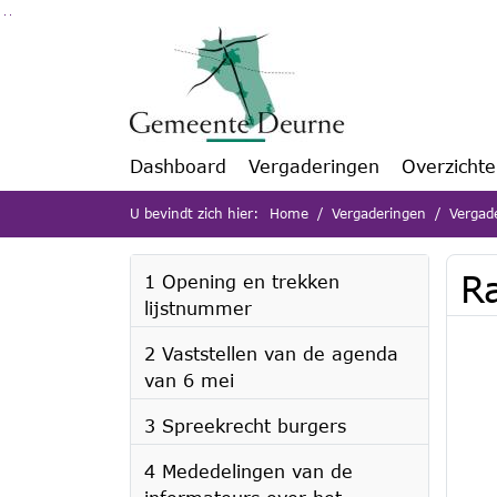
Ga naar de inhoud van deze pagina
Ga naar het zoeken
Ga naar het menu
Dashboard
Vergaderingen
Overzicht
U bevindt zich hier:
Home
Vergaderingen
Vergad
R
1 Opening en trekken
lijstnummer
2 Vaststellen van de agenda
van 6 mei
3 Spreekrecht burgers
4 Mededelingen van de