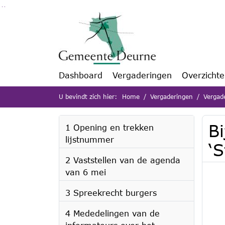
Ga naar de inhoud van deze pagina
Ga naar het zoeken
Ga naar het menu
Dashboard
Vergaderingen
Overzicht
U bevindt zich hier:
Home
Vergaderingen
Vergad
B
1 Opening en trekken
lijstnummer
‘
2 Vaststellen van de agenda
van 6 mei
3 Spreekrecht burgers
4 Mededelingen van de