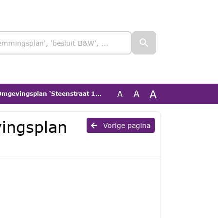
A
A
A
vingsplan ‘Steenstraat 10 Neerkant’
vingsplan
Vorige pagina