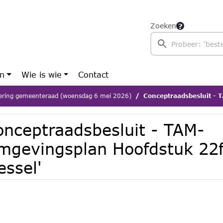
Zoeken
en
Wie is wie
Contact
ering gemeenteraad (woensdag 6 mei 2026)
Conceptraadsbesluit - TAM-Omgevin
onceptraadsbesluit - TAM-
mgevingsplan Hoofdstuk 22f
essel'