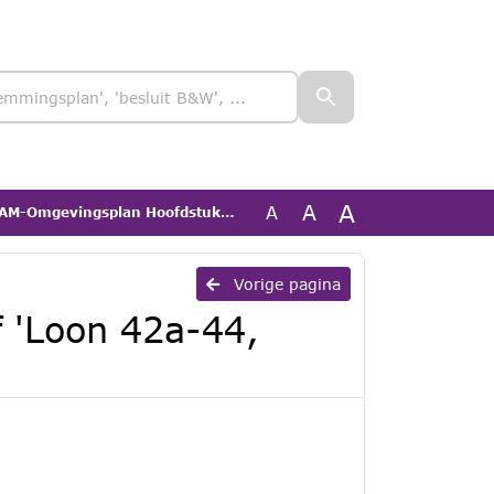
A
A
A
gsplan Hoofdstuk 22f 'Loon 42a-44, Liessel'
Vorige pagina
 'Loon 42a-44,