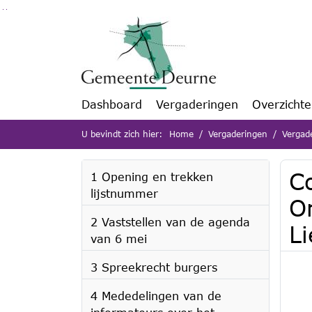
Ga naar de inhoud van deze pagina
Ga naar het zoeken
Ga naar het menu
Dashboard
Vergaderingen
Overzicht
U bevindt zich hier:
Home
Vergaderingen
Vergad
C
1 Opening en trekken
lijstnummer
O
2 Vaststellen van de agenda
Li
van 6 mei
3 Spreekrecht burgers
4 Mededelingen van de