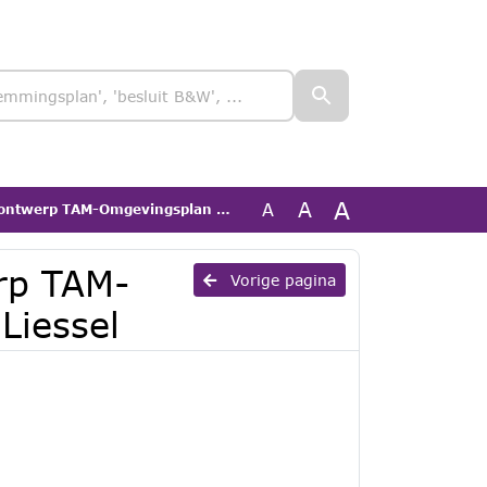
A
A
A
 TAM-Omgevingsplan Loon 42a-44, Liessel
erp TAM-
Vorige pagina
Liessel