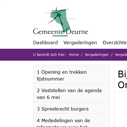
Ga naar de inhoud van deze pagina
Ga naar het zoeken
Ga naar het menu
Dashboard
Vergaderingen
Overzicht
U bevindt zich hier:
Home
Vergaderingen
Vergad
B
1 Opening en trekken
lijstnummer
O
2 Vaststellen van de agenda
van 6 mei
3 Spreekrecht burgers
4 Mededelingen van de