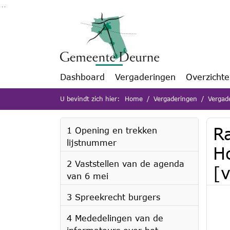
Ga naar de inhoud van deze pagina
Ga naar het zoeken
Ga naar het menu
Dashboard
Vergaderingen
Overzicht
U bevindt zich hier:
Home
Vergaderingen
Vergad
R
1 Opening en trekken
lijstnummer
H
2 Vaststellen van de agenda
[v
van 6 mei
3 Spreekrecht burgers
4 Mededelingen van de