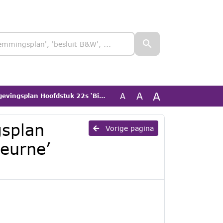
A
A
A
fdstuk 22s ‘Bivakweg 4, Deurne’ [vastgesteld]
splan
Vorige pagina
eurne’