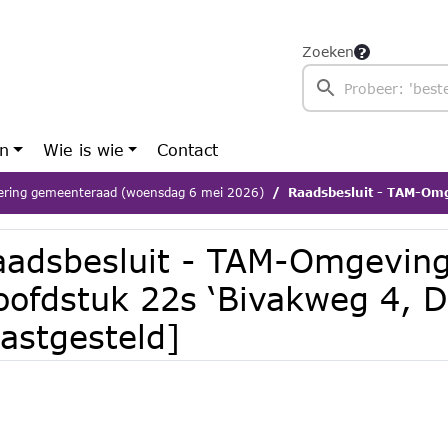
Zoeken
en
Wie is wie
Contact
ering gemeenteraad (woensdag 6 mei 2026)
Raadsbesluit - TAM-Omgevingsplan Hoo
aadsbesluit - TAM-Omgeving
oofdstuk 22s ‘Bivakweg 4, D
astgesteld]