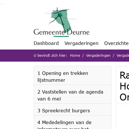
Ga naar de inhoud van deze pagina
Ga naar het zoeken
Ga naar het menu
Dashboard
Vergaderingen
Overzicht
U bevindt zich hier:
Home
Vergaderingen
Vergad
R
1 Opening en trekken
lijstnummer
H
2 Vaststellen van de agenda
O
van 6 mei
3 Spreekrecht burgers
4 Mededelingen van de