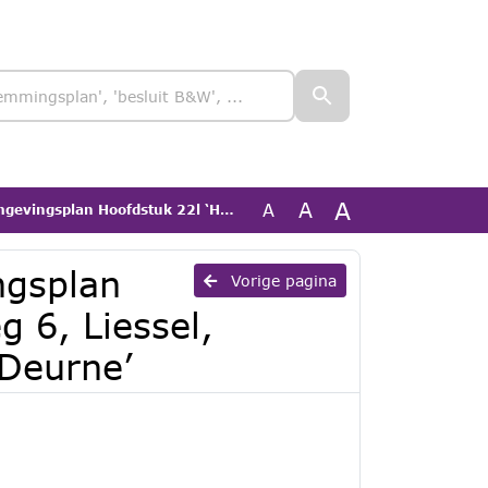
A
A
A
 ‘Hoogdonkseweg 6, Liessel, Ommezwanksedijk 10 en 13, Deurne’
ngsplan
Vorige pagina
 6, Liessel,
Deurne’