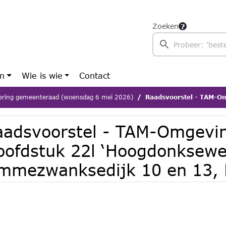
Zoeken
en
Wie is wie
Contact
ering gemeenteraad (woensdag 6 mei 2026)
Raadsvoorstel - TAM-Omgevingsplan Hoofdstuk 22l
aadsvoorstel - TAM-Omgevi
oofdstuk 22l ‘Hoogdonkseweg
mmezwanksedijk 10 en 13, 