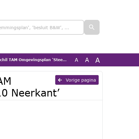
A
A
A
 Omgevingsplan ‘Steenstraat 10 Neerkant’
TAM
Vorige pagina
10 Neerkant’