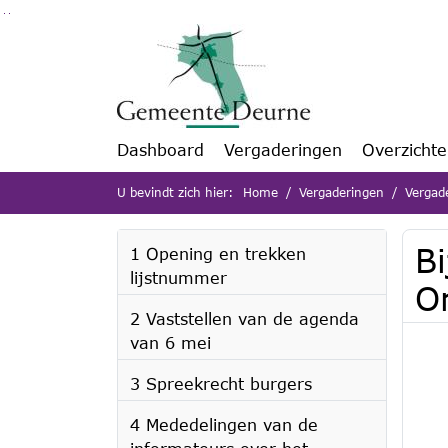
Ga naar de inhoud van deze pagina
Ga naar het zoeken
Ga naar het menu
Dashboard
Vergaderingen
Overzicht
U bevindt zich hier:
Home
Vergaderingen
Vergad
B
1 Opening en trekken
lijstnummer
O
2 Vaststellen van de agenda
van 6 mei
3 Spreekrecht burgers
4 Mededelingen van de