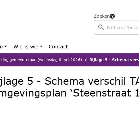
Zoeken
en
Wie is wie
Contact
ering gemeenteraad (woensdag 6 mei 2026)
Bijlage 5 - Schema verschil TAM
ijlage 5 - Schema verschil 
mgevingsplan ‘Steenstraat 