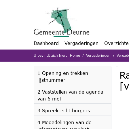
Ga naar de inhoud van deze pagina
Ga naar het zoeken
Ga naar het menu
Dashboard
Vergaderingen
Overzicht
U bevindt zich hier:
Home
Vergaderingen
Vergad
R
1 Opening en trekken
lijstnummer
[v
2 Vaststellen van de agenda
van 6 mei
3 Spreekrecht burgers
4 Mededelingen van de