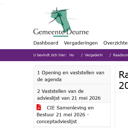
Ga naar de inhoud van deze pagina
Ga naar het zoeken
Ga naar het menu
Dashboard
Vergaderingen
Overzicht
U bevindt zich hier:
Home
Vergaderingen
Raadscomm
Ra
1 Opening en vaststellen van
de agenda
2
2 Vaststellen van de
advieslijst van 21 mei 2026
CIE Samenleving en
Bestuur 21 mei 2026 -
conceptadvieslijst