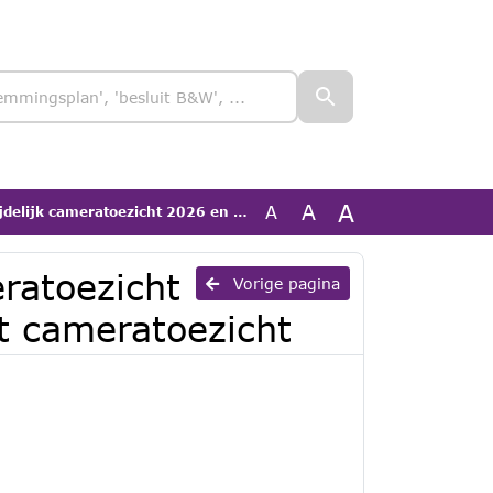
A
A
A
ratoezicht 2026 en voorbereiding op vast cameratoezicht
eratoezicht
Vorige pagina
t cameratoezicht