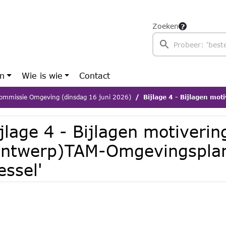
Zoeken
en
Wie is wie
Contact
ommissie Omgeving (dinsdag 16 juni 2026)
Bijlage 4 - Bijlagen motivering (ontw
jlage 4 - Bijlagen motiverin
ontwerp)TAM-Omgevingsplan
essel'