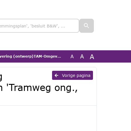
A
A
A
erp)TAM-Omgevingsplan 'Tramweg ong., Liessel'
g
Vorige pagina
 'Tramweg ong.,