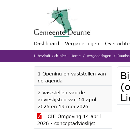
Ga naar de inhoud van deze pagina
Ga naar het zoeken
Ga naar het menu
Dashboard
Vergaderingen
Overzicht
U bevindt zich hier:
Home
Vergaderingen
Raadsc
Bi
1 Opening en vaststellen van
de agenda
(
2 Vaststellen van de
Li
advieslijsten van 14 april
2026 en 19 mei 2026
CIE Omgeving 14 april
2026 - conceptadvieslijst