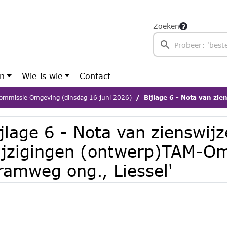
Zoeken
en
Wie is wie
Contact
ommissie Omgeving (dinsdag 16 juni 2026)
Bijlage 6 - Nota van zienswijzen en wijziging
jlage 6 - Nota van zienswij
ijzigingen (ontwerp)TAM-O
ramweg ong., Liessel'