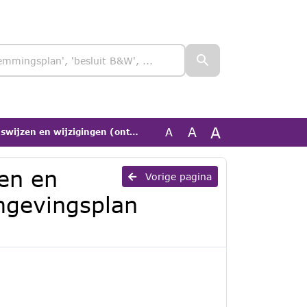
A
A
A
en (ontwerp)TAM-Omgevingsplan 'Tramweg ong., Liessel'
zen en
Vorige pagina
mgevingsplan