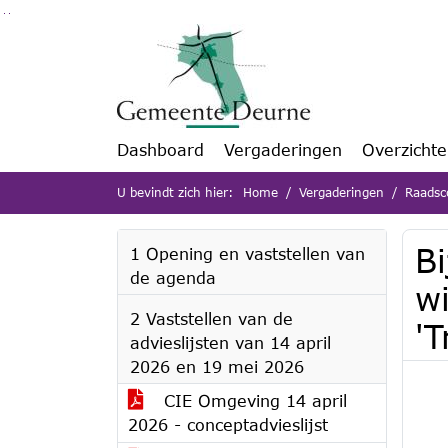
Ga naar de inhoud van deze pagina
Ga naar het zoeken
Ga naar het menu
Dashboard
Vergaderingen
Overzicht
U bevindt zich hier:
Home
Vergaderingen
Raadsc
Bi
1 Opening en vaststellen van
de agenda
w
2 Vaststellen van de
'T
advieslijsten van 14 april
2026 en 19 mei 2026
CIE Omgeving 14 april
2026 - conceptadvieslijst