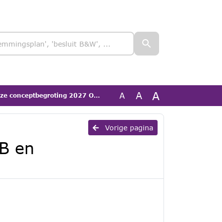
A
A
A
oting 2027 ODZOB en meerjarenraming 2028-2030
Vorige pagina
B en