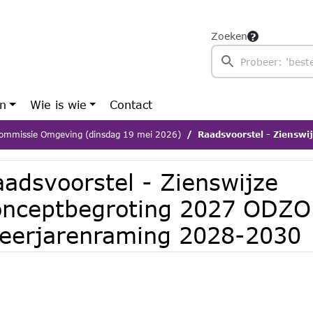
Zoeken
en
Wie is wie
Contact
ommissie Omgeving (dinsdag 19 mei 2026)
Raadsvoorstel - Zienswijze conceptbegr
aadsvoorstel - Zienswijze
onceptbegroting 2027 ODZO
eerjarenraming 2028-2030