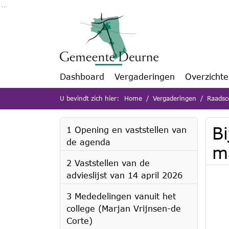
Ga naar de inhoud van deze pagina
Ga naar het zoeken
Ga naar het menu
Dashboard
Vergaderingen
Overzicht
U bevindt zich hier:
Home
Vergaderingen
Raadsc
Bi
1 Opening en vaststellen van
de agenda
m
2 Vaststellen van de
advieslijst van 14 april 2026
3 Mededelingen vanuit het
college (Marjan Vrijnsen-de
Corte)