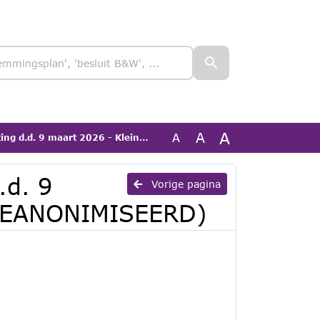
A
A
A
 maart 2026 - Kleine Bottel (GEANONIMISEERD)
.d. 9
Vorige pagina
 (GEANONIMISEERD)