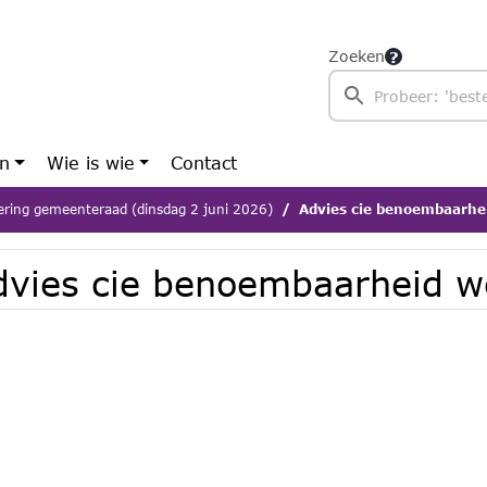
Zoeken
en
Wie is wie
Contact
ering gemeenteraad (dinsdag 2 juni 2026)
Advies cie benoembaarhe
dvies cie benoembaarheid w