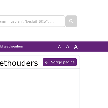
A
A
A
id wethouders
ethouders
Vorige pagina