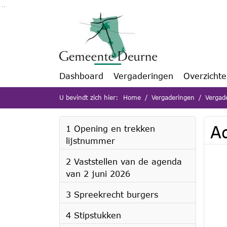
Ga naar de inhoud van deze pagina
Ga naar het zoeken
Ga naar het menu
Dashboard
Vergaderingen
Overzicht
U bevindt zich hier:
Home
Vergaderingen
Vergad
A
1 Opening en trekken
lijstnummer
2 Vaststellen van de agenda
van 2 juni 2026
3 Spreekrecht burgers
4 Stipstukken