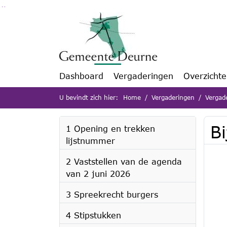
Ga naar de inhoud van deze pagina
Ga naar het zoeken
Ga naar het menu
Dashboard
Vergaderingen
Overzicht
U bevindt zich hier:
Home
Vergaderingen
Vergad
B
1 Opening en trekken
lijstnummer
2 Vaststellen van de agenda
van 2 juni 2026
3 Spreekrecht burgers
4 Stipstukken