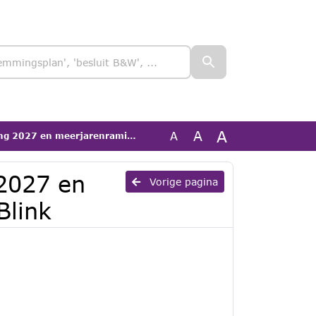
A
A
A
 en meerjarenraming 2028-2030 Blink
 2027 en
Vorige pagina
Blink