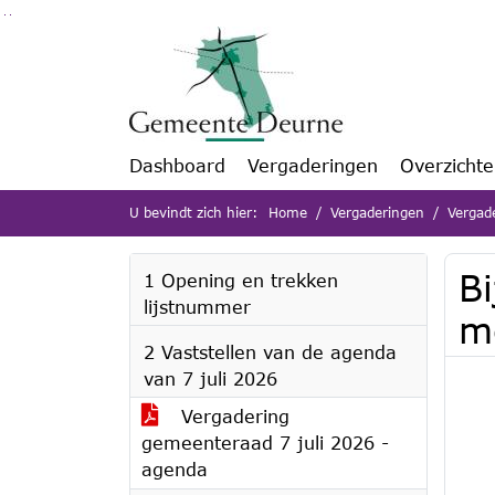
Ga naar de inhoud van deze pagina
Ga naar het zoeken
Ga naar het menu
Dashboard
Vergaderingen
Overzicht
U bevindt zich hier:
Home
Vergaderingen
Vergad
B
1 Opening en trekken
lijstnummer
m
2 Vaststellen van de agenda
van 7 juli 2026
Vergadering
gemeenteraad 7 juli 2026 -
agenda