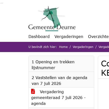
Ga naar de inhoud van deze pagina
Ga naar het zoeken
Ga naar het menu
Dashboard
Vergaderingen
Overzicht
U bevindt zich hier:
Home
Vergaderingen
Vergad
C
1 Opening en trekken
lijstnummer
K
2 Vaststellen van de agenda
van 7 juli 2026
Vergadering
gemeenteraad 7 juli 2026 -
agenda