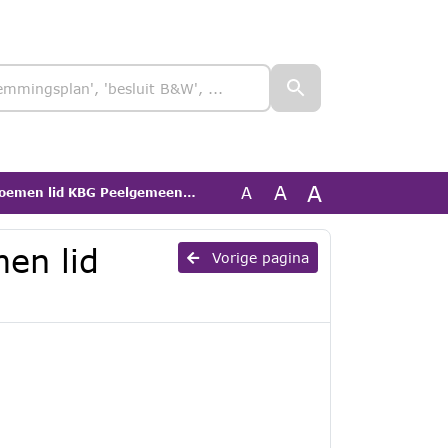
A
A
A
oemen lid KBG Peelgemeenten
en lid
Vorige pagina