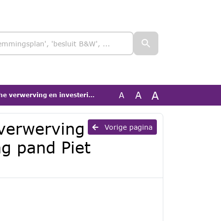
A
A
A
skrediet splitsing pand Piet Mondriaanstraat 3b, Deurne
 verwerving
Vorige pagina
ng pand Piet