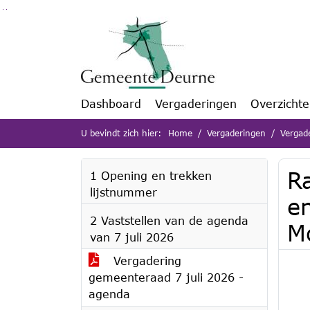
Ga naar de inhoud van deze pagina
Ga naar het zoeken
Ga naar het menu
Dashboard
Vergaderingen
Overzicht
U bevindt zich hier:
Home
Vergaderingen
Vergad
R
1 Opening en trekken
lijstnummer
en
2 Vaststellen van de agenda
M
van 7 juli 2026
Vergadering
gemeenteraad 7 juli 2026 -
agenda