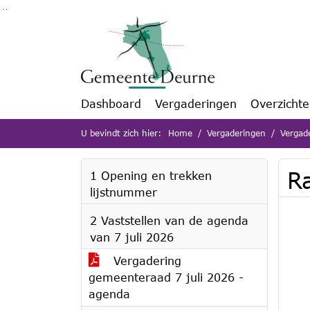
Ga naar de inhoud van deze pagina
Ga naar het zoeken
Ga naar het menu
Dashboard
Vergaderingen
Overzicht
U bevindt zich hier:
Home
Vergaderingen
Vergad
R
1 Opening en trekken
lijstnummer
2 Vaststellen van de agenda
van 7 juli 2026
Vergadering
gemeenteraad 7 juli 2026 -
agenda